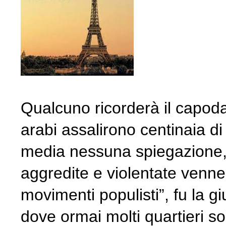
Qualcuno ricorderà il capod
arabi assalirono centinaia d
media nessuna spiegazione,
aggredite e violentate venn
movimenti populisti”, fu la g
dove ormai molti quartieri so