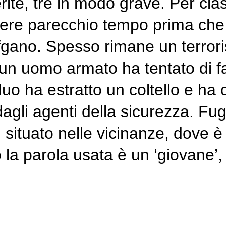
ite, tre in modo grave. Per clas
rere parecchio tempo prima che 
 afgano. Spesso rimane un terro
un uomo armato ha tentato di fa
duo ha estratto un coltello e ha 
agli agenti della sicurezza. Fugg
 situato nelle vicinanze, dove è
 la parola usata è un ‘giovane’, 