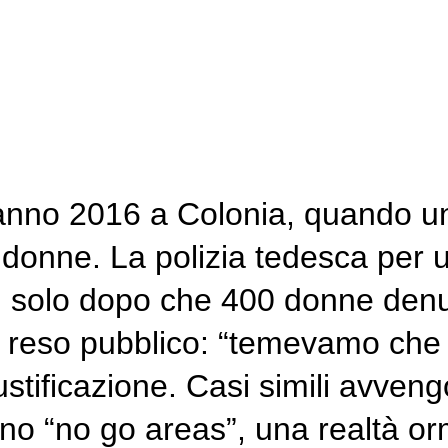
anno 2016 a Colonia, quando un 
i donne. La polizia tedesca per
 solo dopo che 400 donne denun
e reso pubblico: “temevamo che 
iustificazione. Casi simili avven
no “no go areas”, una realtà orm