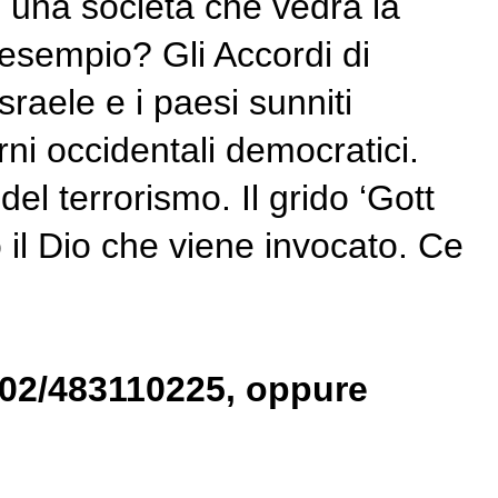
so una società che vedrà la
n esempio? Gli Accordi di
raele e i paesi sunniti
ni occidentali democratici.
el terrorismo. Il grido ‘Gott
 il Dio che viene invocato. Ce
: 02/483110225, oppure