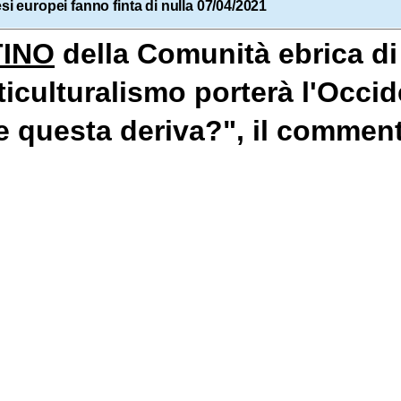
si europei fanno finta di nulla 07/04/2021
INO
della Comunità ebrica di 
lticulturalismo porterà l'Occide
re questa deriva?", il commen