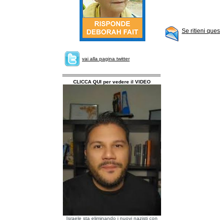
Se ritieni que
vai alla pagina twitter
CLICCA QUI per vedere il VIDEO
Israele sta eliminando i nuovi nazisti con