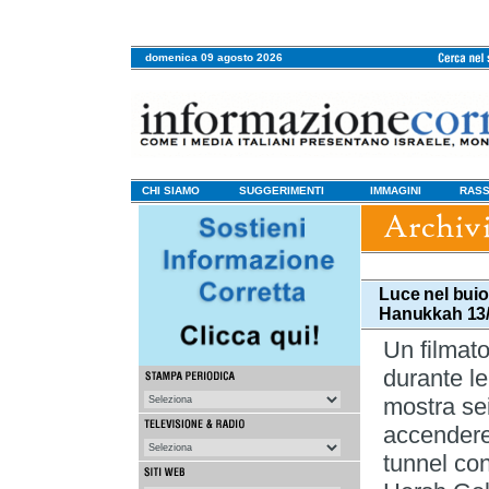
domenica 09 agosto 2026
CHI SIAMO
SUGGERIMENTI
IMMAGINI
RASS
Luce nel buio
Hanukkah 13/
Un filmato
durante le
mostra sei
accendere
tunnel con