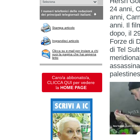
Hersh Gol
24 anni, 
I numeri telefonici delle redazioni
dei principali telegiornali italiani.
anni, Car
anni. Il f
Stampa articolo
dopo, il 2
Forze di D
Ingrandisci articolo
di Tel Sul
Clicca su e-mail per inviare a chi
vuoi la pagina che hai appena
meridional
letto
assassinat
palestines
Caro/a abbonato/a,
CLICCA QUI per vedere
la
HOME PAGE