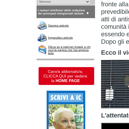
fronte all
prevedibi
I numeri telefonici delle redazioni
dei principali telegiornali italiani.
atti di ant
comunità 
Stampa articolo
essendo e
Ingrandisci articolo
Dopo gli eb
Clicca su e-mail per inviare a chi
vuoi la pagina che hai appena
Ecco il vi
letto
Caro/a abbonato/a,
CLICCA QUI per vedere
la
HOME PAGE
L'attenta