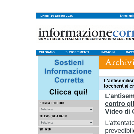
lunedi` 10 agosto 2026
CHI SIAMO
SUGGERIMENTI
IMMAGINI
RASS
L'antisemitism
toccherà ai cr
L'antisem
contro gli
Video di 
L'attentat
prevedibil