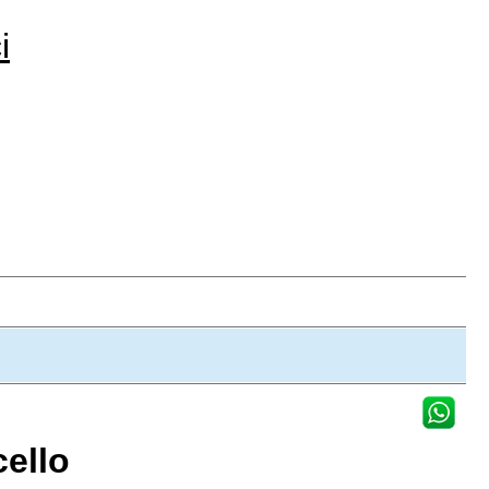
i
cello