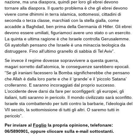
nazione, ma una diaspora, quindi per loro gli ebrei devono
tornare alla diaspora. Il quarto problema è che gli ebrei devono
vivere come dhimmi in terra islamica, sottomessi, cittadini di
seconda o terza classe, marchiati con la stella gialla, come
accadde a Baghdad, ben prima della Germania di Hitler. Gli ebrei
devono essere umiliati, figuriamoci avere uno stato o un esercito.
La quinta e ultima ragione è che Israele controlla Gerusalemme.
Gli ayatollah pensano che Israele è una minaccia teologica da
distruggere. Fino all’ultimo granello di sabbia di Tel Aviv”.
Se invece il regime dovesse sopravvivere a questa guerra,
magari sorretto dall’atomica, le conseguenze sarebbero epocali.
“Se gli iraniani facessero la Bomba significherebbe che pensano
che Allah è dalla loro parte e che il ‘grande’ e il ‘piccolo Satana’
crolleranno. E saranno incoraggiati dal proprio successo.
L’occidente deve darsi da fare per sconfiggerli: gli europei, gli
italiani, tutti saranno in pericolo. Il mondo civilizzato sarà sconfitto.
Israele sta combattendo per tutti contro la barbarie, l’ideologia del
VII secolo, la sottomissione di tutti gli altri. O saremo tutti in
pericolo”.
Per inviare al
Foglio
la propria opinione, telefonare:
06/5890901, oppure cliccare sulla e-mail sottostanti.