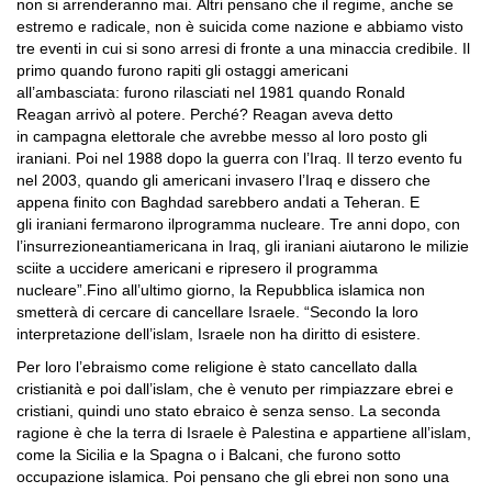
non si arrenderanno mai. Altri pensano che il regime, anche se
estremo e radicale, non è suicida come nazione e abbiamo visto
tre eventi in cui si sono arresi di fronte a una minaccia credibile. Il
primo quando furono rapiti gli ostaggi americani
all’ambasciata: furono rilasciati nel 1981 quando Ronald
Reagan arrivò al potere. Perché? Reagan aveva detto
in campagna elettorale che avrebbe messo al loro posto gli
iraniani. Poi nel 1988 dopo la guerra con l’Iraq. Il terzo evento fu
nel 2003, quando gli americani invasero l’Iraq e dissero che
appena finito con Baghdad sarebbero andati a Teheran. E
gli iraniani fermarono ilprogramma nucleare. Tre anni dopo, con
l’insurrezioneantiamericana in Iraq, gli iraniani aiutarono le milizie
sciite a uccidere americani e ripresero il programma
nucleare”.Fino all’ultimo giorno, la Repubblica islamica non
smetterà di cercare di cancellare Israele. “Secondo la loro
interpretazione dell’islam, Israele non ha diritto di esistere.
Per loro l’ebraismo come religione è stato cancellato dalla
cristianità e poi dall’islam, che è venuto per rimpiazzare ebrei e
cristiani, quindi uno stato ebraico è senza senso. La seconda
ragione è che la terra di Israele è Palestina e appartiene all’islam,
come la Sicilia e la Spagna o i Balcani, che furono sotto
occupazione islamica. Poi pensano che gli ebrei non sono una