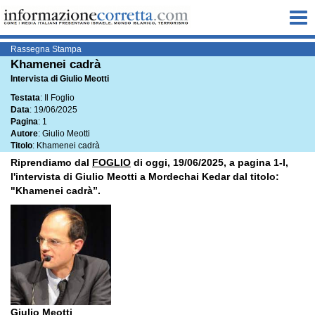
Me
Rassegna Stampa
Khamenei cadrà
Intervista di Giulio Meotti
Testata
: Il Foglio
Data
: 19/06/2025
Pagina
: 1
Autore
: Giulio Meotti
Titolo
: Khamenei cadrà
Riprendiamo dal
FOGLIO
di oggi, 19/06/2025, a pagina 1-I,
l'intervista di Giulio Meotti a Mordechai Kedar dal titolo:
"Khamenei cadrà”.
Giulio Meotti