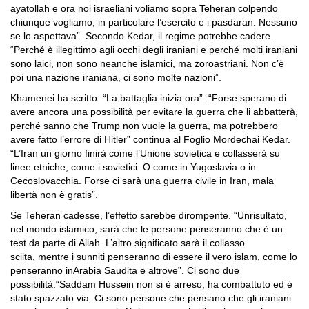
ayatollah e ora noi israeliani voliamo sopra Teheran colpendo
chiunque vogliamo, in particolare l’esercito e i pasdaran. Nessuno
se lo aspettava”. Secondo Kedar, il regime potrebbe cadere.
“Perché è illegittimo agli occhi degli iraniani e perché molti iraniani
sono laici, non sono neanche islamici, ma zoroastriani. Non c’è
poi una nazione iraniana, ci sono molte nazioni”.
Khamenei ha scritto: “La battaglia inizia ora”. “Forse sperano di
avere ancora una possibilità per evitare la guerra che li abbatterà,
perché sanno che Trump non vuole la guerra, ma potrebbero
avere fatto l’errore di Hitler” continua al Foglio Mordechai Kedar.
“L’Iran un giorno finirà come l’Unione sovietica e collasserà su
linee etniche, come i sovietici. O come in Yugoslavia o in
Cecoslovacchia. Forse ci sarà una guerra civile in Iran, mala
libertà non è gratis”.
Se Teheran cadesse, l’effetto sarebbe dirompente. “Unrisultato,
nel mondo islamico, sarà che le persone penseranno che è un
test da parte di Allah. L’altro significato sarà il collasso
sciita, mentre i sunniti penseranno di essere il vero islam, come lo
penseranno inArabia Saudita e altrove”. Ci sono due
possibilità.“Saddam Hussein non si è arreso, ha combattuto ed è
stato spazzato via. Ci sono persone che pensano che gli iraniani