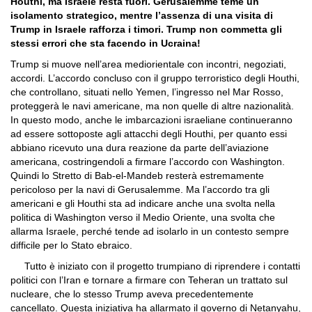
Houthi, ma Israele resta fuori. Gerusalemme teme un
isolamento strategico, mentre l’assenza di una visita di
Trump in Israele rafforza i timori. Trump non commetta gli
stessi errori che sta facendo in Ucraina!
Trump si muove nell’area mediorientale con incontri, negoziati,
accordi. L’accordo concluso con il gruppo terroristico degli Houthi,
che controllano, situati nello Yemen, l’ingresso nel Mar Rosso,
proteggerà le navi americane, ma non quelle di altre nazionalità.
In questo modo, anche le imbarcazioni israeliane continueranno
ad essere sottoposte agli attacchi degli Houthi, per quanto essi
abbiano ricevuto una dura reazione da parte dell’aviazione
americana, costringendoli a firmare l’accordo con Washington.
Quindi lo Stretto di Bab-el-Mandeb resterà estremamente
pericoloso per la navi di Gerusalemme. Ma l’accordo tra gli
americani e gli Houthi sta ad indicare anche una svolta nella
politica di Washington verso il Medio Oriente, una svolta che
allarma Israele, perché tende ad isolarlo in un contesto sempre
difficile per lo Stato ebraico.
Tutto è iniziato con il progetto trumpiano di riprendere i contatti
politici con l’Iran e tornare a firmare con Teheran un trattato sul
nucleare, che lo stesso Trump aveva precedentemente
cancellato. Questa iniziativa ha allarmato il governo di Netanyahu,