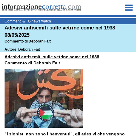
Me
Commenti & TG news watch
Adesivi antisemiti sulle vetrine come nel 1938
08/05/2025
Commento di Deborah Fait
Autore
: Deborah Fait
Adesivi antisemiti sulle vetrine come nel 1938
Commento di Deborah Fait
"I sionisti non sono i benvenuti", gli adesivi che vengono