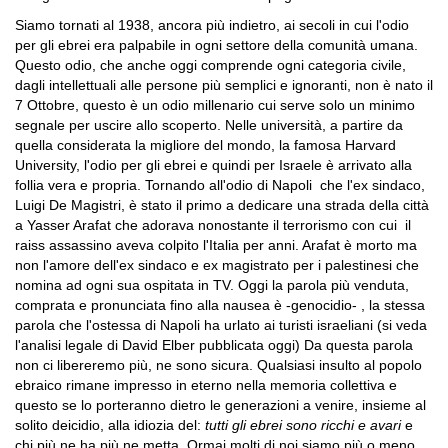
Siamo tornati al 1938, ancora più indietro, ai secoli in cui l'odio
per gli ebrei era palpabile in ogni settore della comunità umana.
Questo odio, che anche oggi comprende ogni categoria civile,
dagli intellettuali alle persone più semplici e ignoranti, non è nato il
7 Ottobre, questo è un odio millenario cui serve solo un minimo
segnale per uscire allo scoperto. Nelle università, a partire da
quella considerata la migliore del mondo, la famosa Harvard
University, l'odio per gli ebrei e quindi per Israele è arrivato alla
follia vera e propria. Tornando all'odio di Napoli che l'ex sindaco,
Luigi De Magistri, è stato il primo a dedicare una strada della città
a Yasser Arafat che adorava nonostante il terrorismo con cui il
raiss assassino aveva colpito l'Italia per anni. Arafat è morto ma
non l'amore dell'ex sindaco e ex magistrato per i palestinesi che
nomina ad ogni sua ospitata in TV. Oggi la parola più venduta,
comprata e pronunciata fino alla nausea è -genocidio- , la stessa
parola che l'ostessa di Napoli ha urlato ai turisti israeliani (si veda
l'analisi legale di David Elber pubblicata oggi) Da questa parola
non ci libereremo più, ne sono sicura. Qualsiasi insulto al popolo
ebraico rimane impresso in eterno nella memoria collettiva e
questo se lo porteranno dietro le generazioni a venire, insieme al
solito deicidio, alla idiozia del:
tutti gli ebrei sono ricchi e avari
e
chi più ne ha più ne metta. Ormai molti di noi siamo più o meno