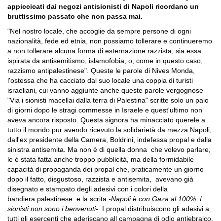
appiccicati dai negozi antisionisti di Napoli ricordano un
bruttissimo passato che non passa mai.
"Nel nostro locale, che accoglie da sempre persone di ogni
nazionalità, fede ed etnia, non possiamo tollerare e continueremo
a non tollerare alcuna forma di esternazione razzista, sia essa
ispirata da antisemitismo, islamofobia, o, come in questo caso,
razzismo antipalestinese". Queste le parole di Nives Monda,
l'ostessa che ha cacciato dal suo locale una coppia di turisti
israeliani, cui vanno aggiunte anche queste parole vergognose
"Via i sionisti macellai dalla terra di Palestina" scritte solo un paio
di giorni dopo le stragi commesse in Israele e quest'ultimo non
aveva ancora risposto. Questa signora ha minacciato querele a
tutto il mondo pur avendo ricevuto la solidarietà da mezza Napoli,
dall'ex presidente della Camera, Boldrini, indefessa propal e dalla
sinistra antisemita. Ma non è di quella donna che volevo parlare,
le è stata fatta anche troppo pubblicità, ma della formidabile
capacità di propaganda dei propal che, praticamente un giorno
dopo il fatto, disgustoso, razzista e antisemita, avevano già
disegnato e stampato degli adesivi con i colori della
bandiera palestinese e la scrita -
Napoli è con Gaza al 100%. I
sionisti non sono i benvenuti-
I propal distribuiscono gli adesivi a
tutti gli esercenti che aderiscano all campagna di odio antiebraico.