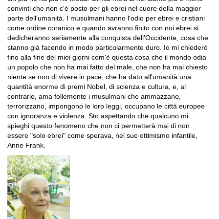
convinti che non c'è posto per gli ebrei nel cuore della maggior
parte dell'umanità. I musulmani hanno l'odio per ebrei e cristiani
come ordine coranico e quando avranno finito con noi ebrei si
dedicheranno seriamente alla conquista dell'Occidente, cosa che
stanno già facendo in modo particolarmente duro. Io mi chiederò
fino alla fine dei miei giorni com'è questa cosa che il mondo odia
un popolo che non ha mai fatto del male, che non ha mai chiesto
niente se non di vivere in pace, che ha dato all'umanità una
quantità enorme di premi Nobel, di scienza e cultura, e, al
contrario, ama follemente i musulmani che ammazzano,
terrorizzano, impongono le loro leggi, occupano le città europee
con ignoranza e violenza. Sto aspettando che qualcuno mi
spieghi questo fenomeno che non ci permetterà mai di non
essere "solo ebrei" come sperava, nel suo ottimismo infantile,
Anne Frank.