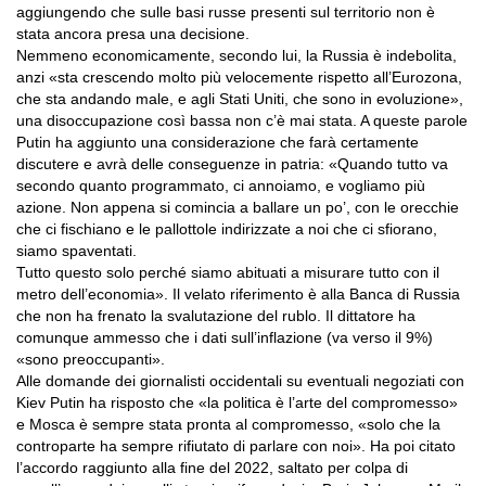
aggiungendo che sulle basi russe presenti sul territorio non è
stata ancora presa una decisione.
Nemmeno economicamente, secondo lui, la Russia è indebolita,
anzi «sta crescendo molto più velocemente rispetto all’Eurozona,
che sta andando male, e agli Stati Uniti, che sono in evoluzione»,
una disoccupazione così bassa non c’è mai stata. A queste parole
Putin ha aggiunto una considerazione che farà certamente
discutere e avrà delle conseguenze in patria: «Quando tutto va
secondo quanto programmato, ci annoiamo, e vogliamo più
azione. Non appena si comincia a ballare un po’, con le orecchie
che ci fischiano e le pallottole indirizzate a noi che ci sfiorano,
siamo spaventati.
Tutto questo solo perché siamo abituati a misurare tutto con il
metro dell’economia». Il velato riferimento è alla Banca di Russia
che non ha frenato la svalutazione del rublo. Il dittatore ha
comunque ammesso che i dati sull’inflazione (va verso il 9%)
«sono preoccupanti».
Alle domande dei giornalisti occidentali su eventuali negoziati con
Kiev Putin ha risposto che «la politica è l’arte del compromesso»
e Mosca è sempre stata pronta al compromesso, «solo che la
controparte ha sempre rifiutato di parlare con noi». Ha poi citato
l’accordo raggiunto alla fine del 2022, saltato per colpa di