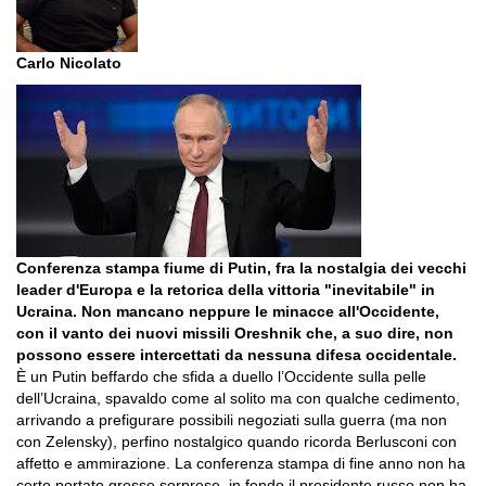
Carlo Nicolato
Conferenza stampa fiume di Putin, fra la nostalgia dei vecchi
leader d'Europa e la retorica della vittoria "inevitabile" in
Ucraina. Non mancano neppure le minacce all'Occidente,
con il vanto dei nuovi missili Oreshnik che, a suo dire, non
possono essere intercettati da nessuna difesa occidentale.
È un Putin beffardo che sfida a duello l’Occidente sulla pelle
dell’Ucraina, spavaldo come al solito ma con qualche cedimento,
arrivando a prefigurare possibili negoziati sulla guerra (ma non
con Zelensky), perfino nostalgico quando ricorda Berlusconi con
affetto e ammirazione. La conferenza stampa di fine anno non ha
certo portato grosse sorprese, in fondo il presidente russo non ha