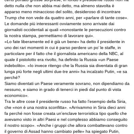
detto nulla che non abbia mai detto, ma almeno stavolta è
apparso meno minaccioso del solito, desideroso di incontrare
Trump che non vede da quattro anni, per «parlare di tante cose».
Le domande più interessanti ovviamente sono arrivate dai
giornalisti occidentali ai quali «nonostante le persecuzioni contro
la nostra stampa, permettiamo di lavorare qui».
«Lo fate liberamente ed è già un bene» ha detto il presidente in
uno dei rari momenti in cui è parso perdere un po’ le staffe, in
particolare per il fatto che il giornalista americano della NBC, al
quale il pistolotto era rivolto, ha definito la Russia «un Paese
indebolito». «Io invece ritengo che la Russia sia diventata di gran
lunga più forte negli ultimi due-tre anni» ha incalzato Putin, «e sa
perché?
Siamo diventati un Paese veramente sovrano, non dipendiamo da
nessuno, e siamo in grado di tenerci in piedi dal punto di vista
economico».
Tra le altre cose il presidente russo ha fatto l’esempio della Siria,
che «non è una nostra sconfitta». «Arrivammo in Siria dieci anni
fa perché non fosse creata un’enclave terroristica tipo quello che
avevamo visto in altri Paesi e nel complesso abbiamo conseguito
il nostro scopo». «Anche i gruppi che allora combattevano contro
il governo di Assad hanno cambiato pelle» ha spiegato Putin,