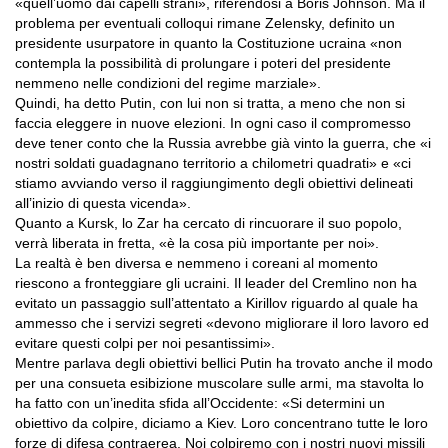
«quell’uomo dai capelli strani», riferendosi a Boris Johnson. Ma il
problema per eventuali colloqui rimane Zelensky, definito un
presidente usurpatore in quanto la Costituzione ucraina «non
contempla la possibilità di prolungare i poteri del presidente
nemmeno nelle condizioni del regime marziale».
Quindi, ha detto Putin, con lui non si tratta, a meno che non si
faccia eleggere in nuove elezioni. In ogni caso il compromesso
deve tener conto che la Russia avrebbe già vinto la guerra, che «i
nostri soldati guadagnano territorio a chilometri quadrati» e «ci
stiamo avviando verso il raggiungimento degli obiettivi delineati
all’inizio di questa vicenda».
Quanto a Kursk, lo Zar ha cercato di rincuorare il suo popolo,
verrà liberata in fretta, «è la cosa più importante per noi».
La realtà è ben diversa e nemmeno i coreani al momento
riescono a fronteggiare gli ucraini. Il leader del Cremlino non ha
evitato un passaggio sull’attentato a Kirillov riguardo al quale ha
ammesso che i servizi segreti «devono migliorare il loro lavoro ed
evitare questi colpi per noi pesantissimi».
Mentre parlava degli obiettivi bellici Putin ha trovato anche il modo
per una consueta esibizione muscolare sulle armi, ma stavolta lo
ha fatto con un’inedita sfida all’Occidente: «Si determini un
obiettivo da colpire, diciamo a Kiev. Loro concentrano tutte le loro
forze di difesa contraerea. Noi colpiremo con i nostri nuovi missili