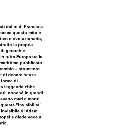
ti dal re di Francia a
 nasce questo mito e
ivo e rivoluzionario,
truito la propria
 di gerarchie
n tutta Europa tra la
o marittimo pubblicato
i cambio – strumento
e di denaro senza
 forme di
sta leggenda ebbe
oti, nonché in grandi
savano mari e monti
 questa "invisibilità"
 invisibile di Adam
uropei e diede voce a
rio.