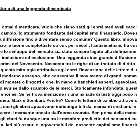
Storia di una leggenda dimenticata
ormai dimenticata, vuole che siano stati gli ebrei medievali caccia
di cambio, lo strumento fondante del capitalismo finanziario. Dove
a diffusione fino a diventare senso comune? Questo libro, innovat
o le teorie complottiste su cui, per secoli, l'antisemitismo ha cos
 lo sviluppo del mercato sia stato sempre legato alla definizione
di inclusione ed esclusione. Una leggenda ebbe grande diffusione i
 primi del Novecento. Nascosta tra le righe di un trattato di diritt
questa mitologia attribuiva agli ebrei l'invenzione delle lettere d
al moderno assegno, che consentiva il movimento di grandi somm
i monete o lingotti e che, in mano a banchieri esperti, agevolava
to avulse dallo scambio delle merci. Storicamente infondata, que
 enorme. Se ne trova menzione in una miriade di testi oggi poco n
ieu, Marx e Sombart. Perché? Come le lettere di cambio attraver
, così gli ebrei apparivano indistinguibili dai mercanti cristiani. In
scere il mercante onesto dall'ebreo usuraio. Ben prima della mano
degli ebrei fu dunque una tra le metafore predilette dei pensatori e
 ai lati più oscuri e ingovernabili del nascente capitalismo finanzia