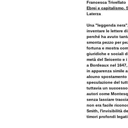
Francesca Trivellato
Ebrei e capitalismo. 
Laterza
Una "leggenda nera", 
inventare le lettere 
perché ha avuto tant
smonta pezzo per pezz
fortuna e mostra come
giuridiche e sociali 
metà del Seicento e i
a Bordeaux nel 1647, 
in apparenza simile 
alcuno spostamento d
speculazione del tut
tuttavia un successo
autori come Montesqu
senza lasciare traccia
non era facile ricono
Smith, l'invisibilità 
timori profondi legati