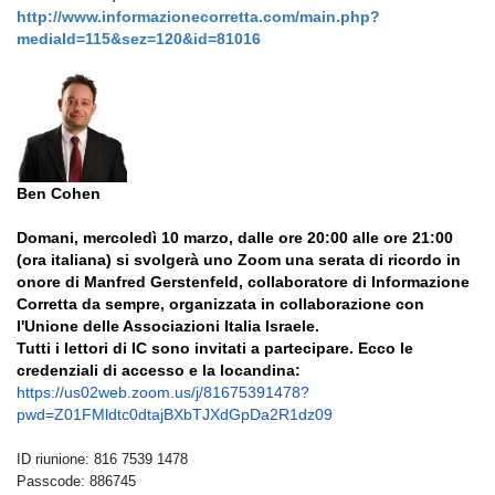
http://www.informazionecorretta.com/main.php?
mediaId=115&sez=120&id=81016
Ben Cohen
Domani, mercoledì 10 marzo, dalle ore 20:00 alle ore 21:00
(ora italiana) si svolgerà uno Zoom
una serata di ricordo in
onore di Manfred Gerstenfeld, collaboratore di Informazione
Corretta da sempre, organizzata in collaborazione con
l'Unione delle Associazioni Italia Israele
.
Tutti i lettori di IC sono invitati a partecipare. Ecco le
credenziali di accesso e la locandina:
https://us02web.zoom.us/j/8167
5391478?
pwd=Z01FMldtc0dtajBXbT
JXdGpDa2R1dz09
ID riunione: 816 7539 1478
Passcode: 886745