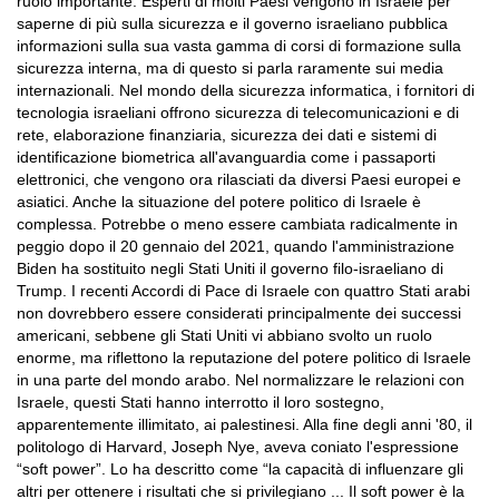
ruolo importante. Esperti di molti Paesi vengono in Israele per
saperne di più sulla sicurezza e il governo israeliano pubblica
informazioni sulla sua vasta gamma di corsi di formazione sulla
sicurezza interna, ma di questo si parla raramente sui media
internazionali. Nel mondo della sicurezza informatica, i fornitori di
tecnologia israeliani offrono sicurezza di telecomunicazioni e di
rete, elaborazione finanziaria, sicurezza dei dati e sistemi di
identificazione biometrica all'avanguardia come i passaporti
elettronici, che vengono ora rilasciati da diversi Paesi europei e
asiatici. Anche la situazione del potere politico di Israele è
complessa. Potrebbe o meno essere cambiata radicalmente in
peggio dopo il 20 gennaio del 2021, quando l'amministrazione
Biden ha sostituito negli Stati Uniti il governo filo-israeliano di
Trump. I recenti Accordi di Pace di Israele con quattro Stati arabi
non dovrebbero essere considerati principalmente dei successi
americani, sebbene gli Stati Uniti vi abbiano svolto un ruolo
enorme, ma riflettono la reputazione del potere politico di Israele
in una parte del mondo arabo. Nel normalizzare le relazioni con
Israele, questi Stati hanno interrotto il loro sostegno,
apparentemente illimitato, ai palestinesi. Alla fine degli anni '80, il
politologo di Harvard, Joseph Nye, aveva coniato l'espressione
“soft power”. Lo ha descritto come “la capacità di influenzare gli
altri per ottenere i risultati che si privilegiano ... Il soft power è la