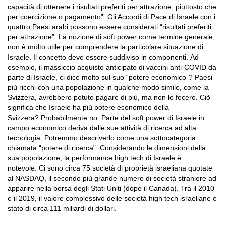
capacità di ottenere i risultati preferiti per attrazione, piuttosto che
per coercizione o pagamento”. Gli Accordi di Pace di Israele con i
quattro Paesi arabi possono essere considerati “risultati preferiti
per attrazione”. La nozione di soft power come termine generale,
non è molto utile per comprendere la particolare situazione di
Israele. Il concetto deve essere suddiviso in componenti. Ad
esempio, il massiccio acquisto anticipato di vaccini anti-COVID da
parte di Israele, ci dice molto sul suo “potere economico”? Paesi
più ricchi con una popolazione in qualche modo simile, come la
Svizzera, avrebbero potuto pagare di più, ma non lo fecero. Ciò
significa che Israele ha più potere economico della
Svizzera? Probabilmente no. Parte del soft power di Israele in
campo economico deriva dalle sue attività di ricerca ad alta
tecnologia. Potremmo descriverlo come una sottocategoria
chiamata “potere di ricerca”. Considerando le dimensioni della
sua popolazione, la performance high tech di Israele è
notevole. Ci sono circa 75 società di proprietà israeliana quotate
al NASDAQ, il secondo più grande numero di società straniere ad
apparire nella borsa degli Stati Uniti (dopo il Canada). Tra il 2010
e il 2019, il valore complessivo delle società high tech israeliane è
stato di circa 111 miliardi di dollari.