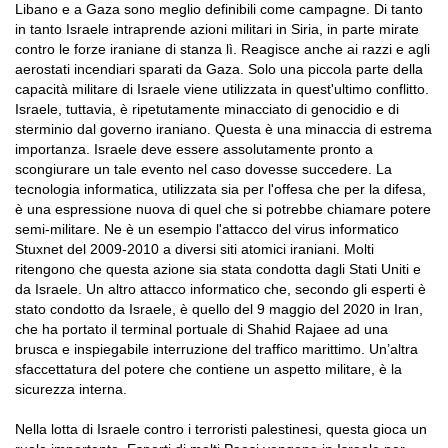
Libano e a Gaza sono meglio definibili come campagne. Di tanto
in tanto Israele intraprende azioni militari in Siria, in parte mirate
contro le forze iraniane di stanza lì. Reagisce anche ai razzi e agli
aerostati incendiari sparati da Gaza. Solo una piccola parte della
capacità militare di Israele viene utilizzata in quest'ultimo conflitto.
Israele, tuttavia, è ripetutamente minacciato di genocidio e di
sterminio dal governo iraniano. Questa è una minaccia di estrema
importanza. Israele deve essere assolutamente pronto a
scongiurare un tale evento nel caso dovesse succedere. La
tecnologia informatica, utilizzata sia per l'offesa che per la difesa,
è una espressione nuova di quel che si potrebbe chiamare potere
semi-militare. Ne è un esempio l'attacco del virus informatico
Stuxnet del 2009-2010 a diversi siti atomici iraniani. Molti
ritengono che questa azione sia stata condotta dagli Stati Uniti e
da Israele. Un altro attacco informatico che, secondo gli esperti è
stato condotto da Israele, è quello del 9 maggio del 2020 in Iran,
che ha portato il terminal portuale di Shahid Rajaee ad una
brusca e inspiegabile interruzione del traffico marittimo. Un’altra
sfaccettatura del potere che contiene un aspetto militare, è la
sicurezza interna.
Nella lotta di Israele contro i terroristi palestinesi, questa gioca un