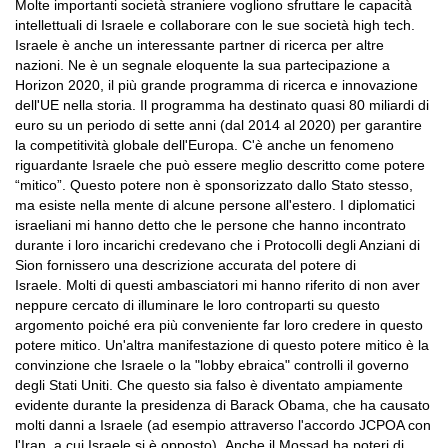
Molte importanti società straniere vogliono sfruttare le capacità
intellettuali di Israele e collaborare con le sue società high tech.
Israele è anche un interessante partner di ricerca per altre
nazioni. Ne è un segnale eloquente la sua partecipazione a
Horizon 2020, il più grande programma di ricerca e innovazione
dell'UE nella storia. Il programma ha destinato quasi 80 miliardi di
euro su un periodo di sette anni (dal 2014 al 2020) per garantire
la competitività globale dell'Europa. C'è anche un fenomeno
riguardante Israele che può essere meglio descritto come potere
“mitico”. Questo potere non è sponsorizzato dallo Stato stesso,
ma esiste nella mente di alcune persone all'estero. I diplomatici
israeliani mi hanno detto che le persone che hanno incontrato
durante i loro incarichi credevano che i Protocolli degli Anziani di
Sion fornissero una descrizione accurata del potere di
Israele. Molti di questi ambasciatori mi hanno riferito di non aver
neppure cercato di illuminare le loro controparti su questo
argomento poiché era più conveniente far loro credere in questo
potere mitico. Un'altra manifestazione di questo potere mitico è la
convinzione che Israele o la "lobby ebraica" controlli il governo
degli Stati Uniti. Che questo sia falso è diventato ampiamente
evidente durante la presidenza di Barack Obama, che ha causato
molti danni a Israele (ad esempio attraverso l'accordo JCPOA con
l'Iran, a cui Israele si è opposto). Anche il Mossad ha poteri di