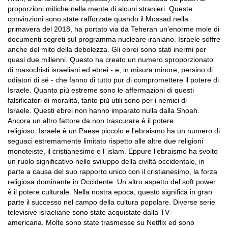
proporzioni mitiche nella mente di alcuni stranieri. Queste
convinzioni sono state rafforzate quando il Mossad nella
primavera del 2018, ha portato via da Teheran un’enorme mole di
documenti segreti sul programma nucleare iraniano. Israele soffre
anche del mito della debolezza. Gli ebrei sono stati inermi per
quasi due millenni. Questo ha creato un numero sproporzionato
di masochisti israeliani ed ebrei - e, in misura minore, persino di
odiatori di sé - che fanno di tutto pur di compromettere il potere di
Israele. Quanto più estreme sono le affermazioni di questi
falsificatori di moralità, tanto più utili sono per i nemici di
Israele. Questi ebrei non hanno imparato nulla dalla Shoah.
Ancora un altro fattore da non trascurare è il potere
religioso. Israele è un Paese piccolo e l'ebraismo ha un numero di
seguaci estremamente limitato rispetto alle altre due religioni
monoteiste, il cristianesimo e l’ islam. Eppure l’ebraismo ha svolto
un ruolo significativo nello sviluppo della civiltà occidentale, in
parte a causa del suo rapporto unico con il cristianesimo, la forza
religiosa dominante in Occidente. Un altro aspetto del soft power
è il potere culturale. Nella nostra epoca, questo significa in gran
parte il successo nel campo della cultura popolare. Diverse serie
televisive israeliane sono state acquistate dalla TV
americana. Molte sono state trasmesse su Netflix ed sono