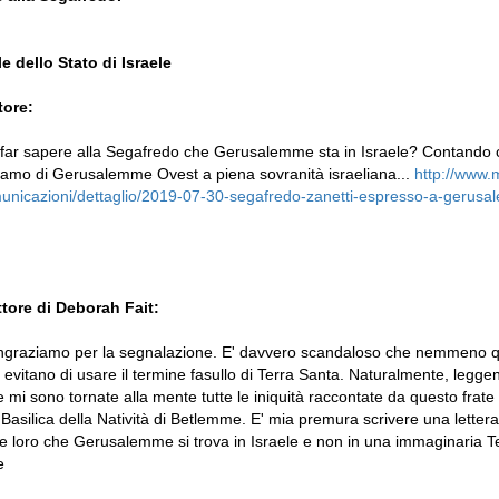
 dello Stato di Israele
tore:
 far sapere alla Segafredo che Gerusalemme sta in Israele? Contando 
rliamo di Gerusalemme Ovest a piena sovranità israeliana...
http://www.
nicazioni/dettaglio/2019-07-30-segafredo-zanetti-espresso-a-gerusale
ttore di Deborah Fait:
ingraziamo per la segnalazione. E' davvero scandaloso che nemmeno qu
evitano di usare il termine fasullo di Terra Santa. Naturalmente, legge
 e mi sono tornate alla mente tutte le iniquità raccontate da questo frate 
a Basilica della Natività di Betlemme. E' mia premura scrivere una lettera
e loro che Gerusalemme si trova in Israele e non in una immaginaria T
e