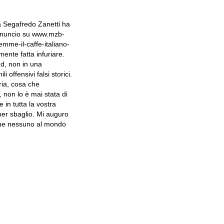
la Segafredo Zanetti ha
annuncio su www.mzb-
mme-il-caffe-italiano-
ente fatta infuriare.
sud, non in una
 offensivi falsi storici.
ria, cosa che
 non lo è mai stata di
in tutta la vostra
per sbaglio. Mi auguro
 che nessuno al mondo