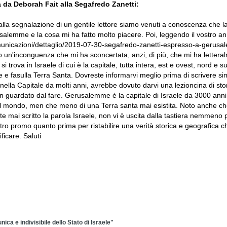
ta da Deborah Fait alla Segafredo Zanetti:
 alla segnalazione di un gentile lettore siamo venuti a conoscenza che 
salemme e la cosa mi ha fatto molto piacere. Poi, leggendo il vostro 
nicazioni/dettaglio/2019-07-30-segafredo-zanetti-espresso-a-gerusale
o un'inconguenza che mi ha sconcertata, anzi, di più, che mi ha letteralm
 trova in Israele di cui è la capitale, tutta intera, est e ovest, nord e 
 e fasulla Terra Santa. Dovreste informarvi meglio prima di scrivere simili
nella Capitale da molti anni, avrebbe dovuto darvi una lezioncina di sto
n guardato dal fare. Gerusalemme è la capitale di Israele da 3000 anni,
l mondo, men che meno di una Terra santa mai esistita. Noto anche che 
 mai scritto la parola Israele, non vi è uscita dalla tastiera nemmeno 
stro promo quanto prima per ristabilire una verità storica e geografica
ficare. Saluti
ca e indivisibile dello Stato di Israele"