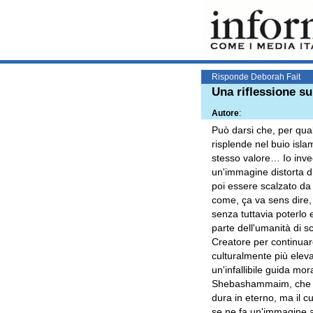
Risponde Deborah Fait
Una riflessione su
Autore
:
Può darsi che, per qua
risplende nel buio isl
stesso valore… Io invece
un'immagine distorta di
poi essere scalzato d
come, ça va sens dire,
senza tuttavia poterlo
parte dell'umanità di s
Creatore per continuare
culturalmente più eleva
un'infallibile guida mor
Shebashammaim, che non
dura in eterno, ma il c
se ne fa un'immagine a