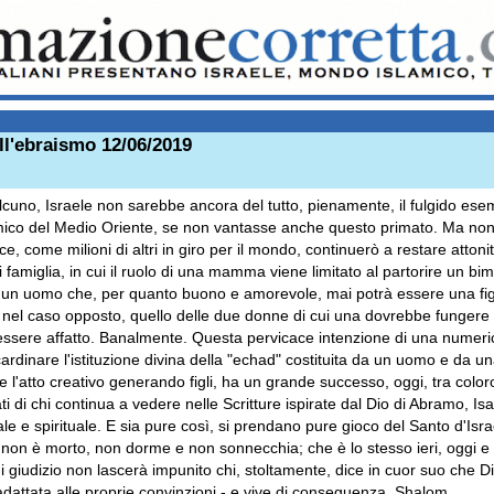
ll'ebraismo 12/06/2019
lcuno, Israele non sarebbe ancora del tutto, pienamente, il fulgido es
amico del Medio Oriente, se non vantasse anche questo primato. Ma non t
, come milioni di altri in giro per il mondo, continuerò a restare attonit
 famiglia, in cui il ruolo di una mamma viene limitato al partorire un b
a un uomo che, per quanto buono e amorevole, mai potrà essere una fi
 nel caso opposto, quello delle due donne di cui una dovrebbe fungere 
 essere affatto. Banalmente. Questa pervicace intenzione di una numeri
cardinare l'istituzione divina della "echad" costituita da un uomo e da u
 l'atto creativo generando figli, ha un grande successo, oggi, tra colo
ti di chi continua a vedere nelle Scritture ispirate dal Dio di Abramo, 
ale e spirituale. E sia pure così, si prendano pure gioco del Santo d'Isra
 è morto, non dorme e non sonnecchia; che è lo stesso ieri, oggi e i
ui giudizio non lascerà impunito chi, stoltamente, dice in cuor suo che D
dattata alle proprie convinzioni - e vive di conseguenza. Shalom.