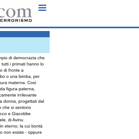
Menu
empio di democrazia che
utti i primati hanno lo
o di fronte a
imbo o una bimba, per
gura materna. Così
da figura paterna,
camente irrilevante
na donna, progettati dal
ro che si sentono
Isacco e Giacobbe
ele, di Avinu
n eterno; la cui bontà
io non esiste - oppure