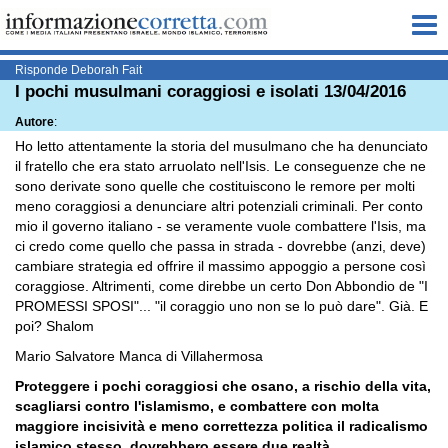
Me
Risponde Deborah Fait
I pochi musulmani coraggiosi e isolati 13/04/2016
Autore
:
Ho letto attentamente la storia del musulmano che ha denunciato
il fratello che era stato arruolato nell'Isis. Le conseguenze che ne
sono derivate sono quelle che costituiscono le remore per molti
meno coraggiosi a denunciare altri potenziali criminali. Per conto
mio il governo italiano - se veramente vuole combattere l'Isis, ma
ci credo come quello che passa in strada - dovrebbe (anzi, deve)
cambiare strategia ed offrire il massimo appoggio a persone così
coraggiose. Altrimenti, come direbbe un certo Don Abbondio de "I
PROMESSI SPOSI"... "il coraggio uno non se lo può dare". Già. E
poi? Shalom
Mario Salvatore Manca di Villahermosa
Proteggere i pochi coraggiosi che osano, a rischio della vita,
scagliarsi contro l'islamismo, e combattere con molta
maggiore incisività e meno correttezza politica il radicalismo
islamico stesso, dovrebbero essere due realtà