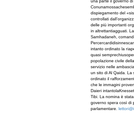
una parte il governo di
Conunamossachesembra un
dispiegamento del «sist
controllati dall’organi
delle più importanti or
in altrettantiagguati.
Samhadaneh, comandante
Percercardidisinnescare
intanto ordinato la riap
quasi semprechiusoperti
popolazione civile della
servizio nelle ambascia
un sito di Al Qaida. L
ordinato il rafforzament
che le immagini proveni
Daieri intantolaKnesse
Tibi. La nomina è stata
governo spera così di p
parlamentare.
lettori@i