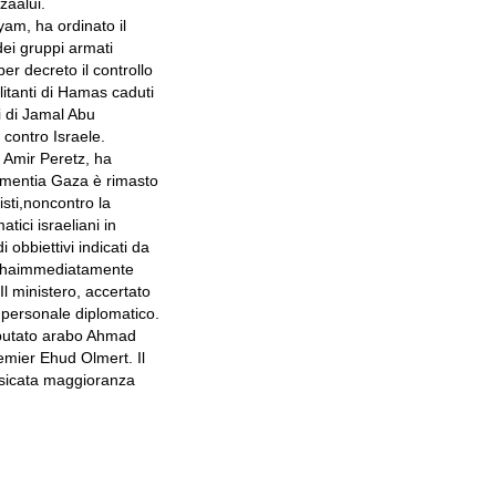
zaalui.
yam, ha ordinato il
dei gruppi armati
er decreto il controllo
litanti di Hamas caduti
i di Jamal Abu
contro Israele.
, Amir Peretz, ha
ornimentia Gaza è rimasto
isti,noncontro la
tici israeliani in
 obbiettivi indicati da
chehaimmediatamente
Il ministero, accertato
l personale diplomatico.
deputato arabo Ahmad
emier Ehud Olmert. Il
risicata maggioranza