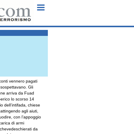
Menu
 conti vennero pagati
lo sospettavano. Gli
one arriva da Fuad
Gerico lo scorso 14
o dell’intifada, chiese
attingendo agli aiuti,
uodire, con l’appoggio
carica di armi
rochevedeschierati da