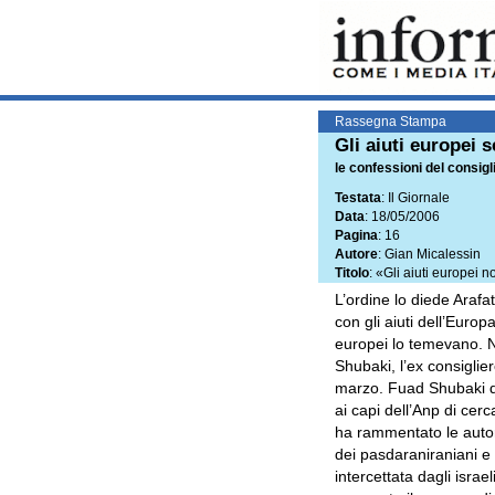
Rassegna Stampa
Gli aiuti europei 
le confessioni del consigli
Testata
: Il Giornale
Data
: 18/05/2006
Pagina
: 16
Autore
: Gian Micalessin
Titolo
: «Gli aiuti europei
L’ordine lo diede Arafat
con gli aiuti dell’Europ
europei lo temevano. N
Shubaki, l’ex consiglie
marzo. Fuad Shubaki da a
ai capi dell’Anp di cerc
ha rammentato le autor
dei pasdaraniraniani e 
intercettata dagli isra