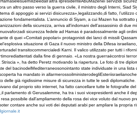
 Hamaselesuemilizieedall’altra ilpresidenteAbuMazenei servizidi sicurez
 altro passo verso la guerra civile, il ministro degli Interni, Siad Si
ema di appoggio ai servizi disicurezza»,legalizzando,di fatto, l’utilizzo 
zzazione fondamentalista. L’annuncio di Siyam, a cui Mazen ha sottratto p
ganizzazioni della sicurezza, arriva all’indomani dell’assassinio di due mi
 Lanuovaforzadi sicurezza fedele ad Hamas è paradossalmente agli ordin
 di quei «Comitati popolari» protagonisti dei lanci di missili Qassam 
l’esplosiva situazione di Gaza il nuovo ministro della Difesa israeliano
erturadel transitocommercialedi Karni. Il valico utilizzato per tutti i rif
morediattentati dalla fine di gennaio. «La nostra guerraècontroi terror
 Striscia », ha detto Peretz motivando la riapertura. Le foto di tre diploma
te del bacinodelMediterraneosonointanto state individuate in una lista di
a scoperta ha mandato in allarmerossoilministerodegliEsteriisraeliano
o delle già rigidissime misure di sicurezza in tutte le sedi diplomatiche. 
vano dal proprio sito internet, ha fatto cancellare tutte le fotografie de
t,il parlamento di Gerusalemme, ha tra i suoi vicepresidenti anche il 
 resa possibile dall’ampliamento della rosa dei vice voluto dal nuovo pr
oter contare anche sui voti dei deputati arabi per ampliare la propria 
lgiornale.it