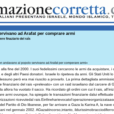
servivano ad Arafat per comprare armi
ere finaziario del raìs
 non andavano al popolo servivano ad Arafat per comperare armi»
 alla fine del 2000. I suoi fedelissimi cercarono le armi da acquistare, i
a e degli altri Paesi donatori. Israele lo ripeteva da anni. Gli Stati Uniti 
essuno però era mai riuscito a provarlo. La prima dettagliata ammissi
re finanziario del rais «prelevato» con un raid israeliano dal carcere di 
llora ha vuotato il sacco. Ha ricordato gli ordini con cui il rais, all’inizi
are armi ovunque, ha spiegato le transazioni finanziarie dalui effettuate 
izzazioni ricevutedal rais.Einfineharievocatol’operazioneorganizzataas
del Partito di Dio libanese, per far arrivare a Gaza la Karina A, la nave 
eliani nel gennaio 2002. AGazaèincorso,intanto, ildurissimobracciodifer