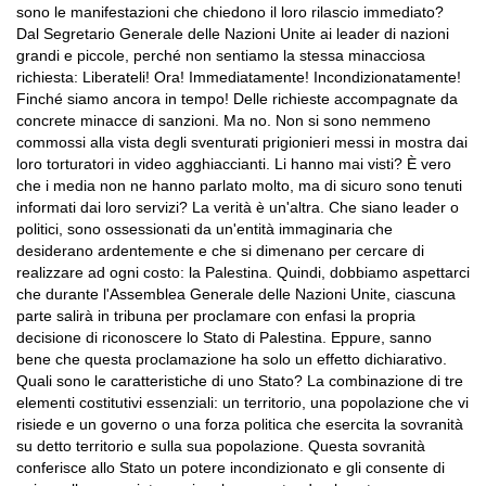
sono le manifestazioni che chiedono il loro rilascio immediato?
Dal Segretario Generale delle Nazioni Unite ai leader di nazioni
grandi e piccole, perché non sentiamo la stessa minacciosa
richiesta: Liberateli! Ora! Immediatamente! Incondizionatamente!
Finché siamo ancora in tempo! Delle richieste accompagnate da
concrete minacce di sanzioni. Ma no. Non si sono nemmeno
commossi alla vista degli sventurati prigionieri messi in mostra dai
loro torturatori in video agghiaccianti. Li hanno mai visti? È vero
che i media non ne hanno parlato molto, ma di sicuro sono tenuti
informati dai loro servizi? La verità è un'altra. Che siano leader o
politici, sono ossessionati da un'entità immaginaria che
desiderano ardentemente e che si dimenano per cercare di
realizzare ad ogni costo: la Palestina. Quindi, dobbiamo aspettarci
che durante l'Assemblea Generale delle Nazioni Unite, ciascuna
parte salirà in tribuna per proclamare con enfasi la propria
decisione di riconoscere lo Stato di Palestina. Eppure, sanno
bene che questa proclamazione ha solo un effetto dichiarativo.
Quali sono le caratteristiche di uno Stato? La combinazione di tre
elementi costitutivi essenziali: un territorio, una popolazione che vi
risiede e un governo o una forza politica che esercita la sovranità
su detto territorio e sulla sua popolazione. Questa sovranità
conferisce allo Stato un potere incondizionato e gli consente di