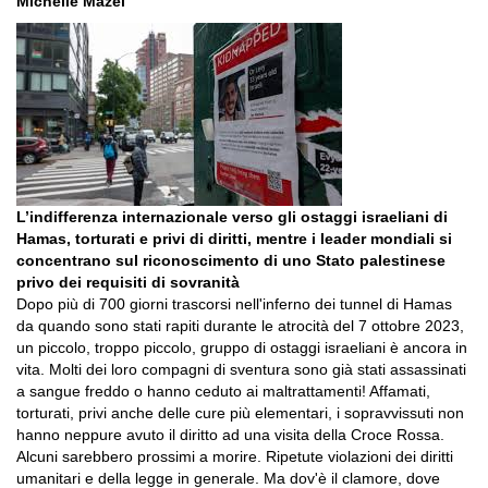
Michelle Mazel
L’indifferenza internazionale verso gli ostaggi israeliani di
Hamas, torturati e privi di diritti, mentre i leader mondiali si
concentrano sul riconoscimento di uno Stato palestinese
privo dei requisiti di sovranità
Dopo più di 700 giorni trascorsi nell'inferno dei tunnel di Hamas
da quando sono stati rapiti durante le atrocità del 7 ottobre 2023,
un piccolo, troppo piccolo, gruppo di ostaggi israeliani è ancora in
vita. Molti dei loro compagni di sventura sono già stati assassinati
a sangue freddo o hanno ceduto ai maltrattamenti! Affamati,
torturati, privi anche delle cure più elementari, i sopravvissuti non
hanno neppure avuto il diritto ad una visita della Croce Rossa.
Alcuni sarebbero prossimi a morire. Ripetute violazioni dei diritti
umanitari e della legge in generale. Ma dov'è il clamore, dove