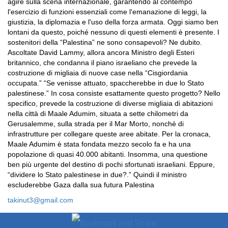
agire sulla scena internazionale, garantendo al contempo
l'esercizio di funzioni essenziali come l'emanazione di leggi, la
giustizia, la diplomazia e l'uso della forza armata. Oggi siamo ben
lontani da questo, poiché nessuno di questi elementi è presente. I
sostenitori della “Palestina” ne sono consapevoli? Ne dubito.
Ascoltate David Lammy, allora ancora Ministro degli Esteri
britannico, che condanna il piano israeliano che prevede la
costruzione di migliaia di nuove case nella “Cisgiordania
occupata.” “Se venisse attuato, spaccherebbe in due lo Stato
palestinese.” In cosa consiste esattamente questo progetto? Nello
specifico, prevede la costruzione di diverse migliaia di abitazioni
nella città di Maale Adumim, situata a sette chilometri da
Gerusalemme, sulla strada per il Mar Morto, nonché di
infrastrutture per collegare queste aree abitate. Per la cronaca,
Maale Adumim è stata fondata mezzo secolo fa e ha una
popolazione di quasi 40.000 abitanti. Insomma, una questione
ben più urgente del destino di pochi sfortunati israeliani. Eppure,
“dividere lo Stato palestinese in due?.” Quindi il ministro
escluderebbe Gaza dalla sua futura Palestina
takinut3@gmail.com